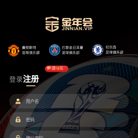
送
18
元
注册
登录