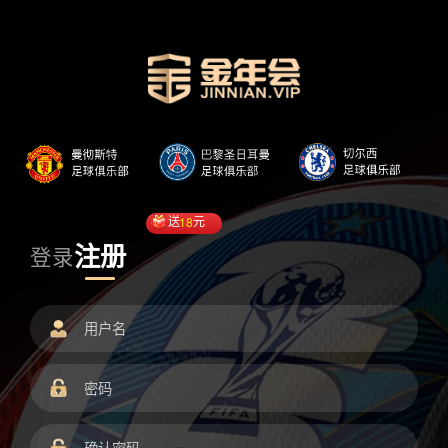
送
18
元
注册
登录