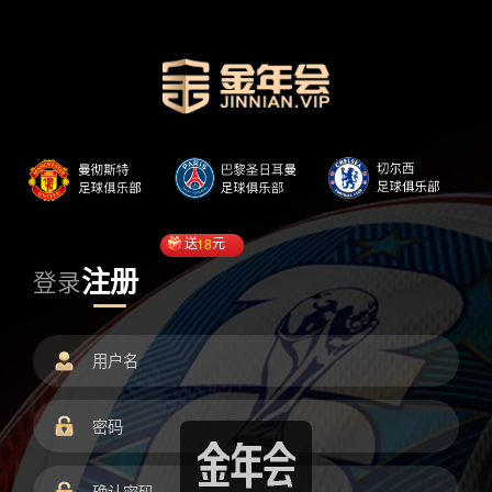
送
18
元
注册
登录