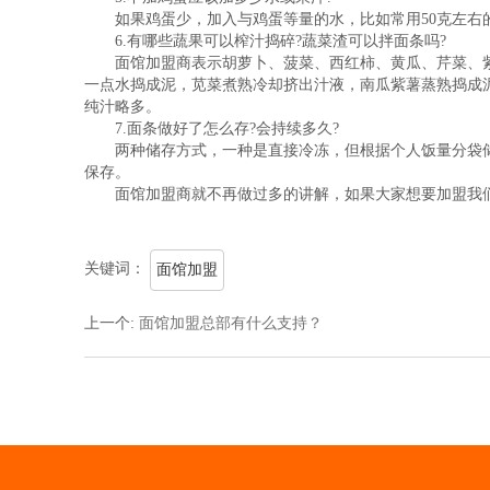
如果鸡蛋少，加入与鸡蛋等量的水，比如常用50克左右的
6.有哪些蔬果可以榨汁捣碎?蔬菜渣可以拌面条吗?
面馆加盟商表示
胡萝卜、菠菜、西红柿、黄瓜、芹菜、
一点水捣成泥，苋菜煮熟冷却挤出汁液，南瓜紫薯蒸熟捣成
纯汁略多。
7.面条做好了怎么存?会持续多久?
两种储存方式，一种是直接冷冻，但根据个人饭量分袋储
保存。
面馆加盟商就不再做过多的讲解，如果大家想要加盟我们
关键词：
面馆加盟
上一个
:
面馆加盟总部有什么支持？