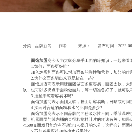
分类：
品牌新闻
作者：
来源：
发布时间：
2022-06
面馆加盟
商今天为大家分享手工面的冷知识，一起来看
1.如何让面条更好吃?
加入鸡蛋和面条可以增加面条的弹性和营养，加盐的作用
2.为什么面条切出来容易粘在一起?
面馆加盟商表示
用硬面团做面条更容易，面团太软，太
软，也可以多扔点干面粉做面片，等一切准备好了，就可以
3.挂起来晾着容易坏吗?
面馆加盟商表示
面团太软，挂面后容易断，日晒或时间
4.揉面时合适的面粉和水的比例是多少?
面馆加盟商表示
不同品牌的面粉吸水性不同，季节温差
型，机器面团与其内桶的直径和搅拌叶片的转速有关，如果你
么500克面粉只能含有不超过170毫升的水分，这样会让
5.不加鸡蛋应该加多少水或果汁?